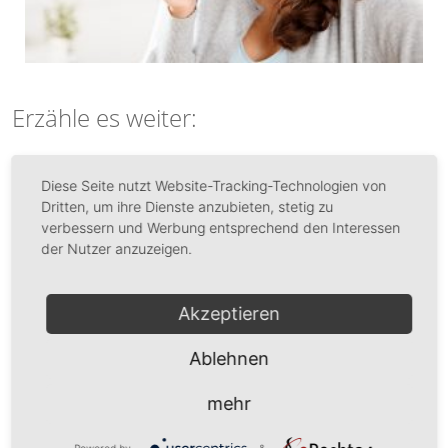
Erzähle es weiter:
teilen
Diese Seite nutzt Website-Tracking-Technologien von
Dritten, um ihre Dienste anzubieten, stetig zu
verbessern und Werbung entsprechend den Interessen
Das könnte Dich auch interessieren:
der Nutzer anzuzeigen.
Starkes Schwitzen – Was kann ich tun?
Akzeptieren
Ablehnen
[Checkliste] Schlaganfall muss nicht sein! Wie du
rechtzeitig vorbeugst…
mehr
Powered by
&