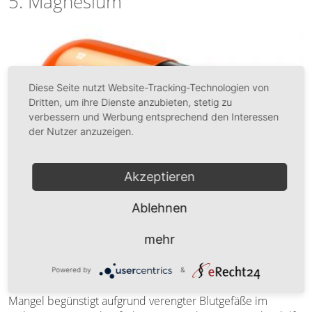
5. Magnesium
Diese Seite nutzt Website-Tracking-Technologien von
Dritten, um ihre Dienste anzubieten, stetig zu
verbessern und Werbung entsprechend den Interessen
der Nutzer anzuzeigen.
Akzeptieren
Ablehnen
mehr
Das Gehirn und Nervensystem benötigen eine Menge
Powered by
&
Energie. Hier spielt
Magnesium
eine wichtige Rolle. Ein
Mangel begünstigt aufgrund verengter Blutgefäße im