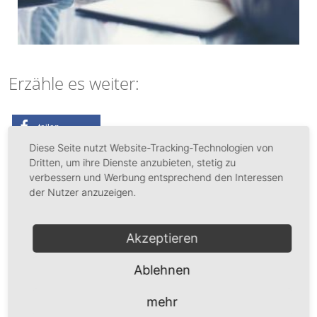
Erzähle es weiter:
teilen
Diese Seite nutzt Website-Tracking-Technologien von
Dritten, um ihre Dienste anzubieten, stetig zu
Das könnte Dich auch interessieren:
verbessern und Werbung entsprechend den Interessen
der Nutzer anzuzeigen.
Niedriger Blutdruck – Was du wissen solltest
Akzeptieren
Starkes Schwitzen – Was kann ich tun?
Ablehnen
mehr