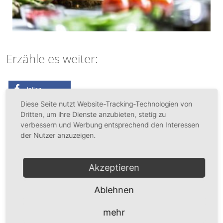
Erzähle es weiter:
teilen
Diese Seite nutzt Website-Tracking-Technologien von
Dritten, um ihre Dienste anzubieten, stetig zu
Das könnte Dich auch interessieren:
verbessern und Werbung entsprechend den Interessen
der Nutzer anzuzeigen.
Burnout Test – 9 Anzeichen, die du nicht ignorieren
solltest
Akzeptieren
Die 11 schlimmsten Volkskrankheiten – und wie du
Ablehnen
sie vermeidest!
mehr
[Geheimtipp] Schnell abnehmen – mit Joggen