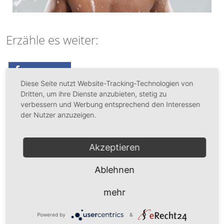
Erzähle es weiter:
teilen
Diese Seite nutzt Website-Tracking-Technologien von
Dritten, um ihre Dienste anzubieten, stetig zu
Das könnte Dich auch interessieren:
verbessern und Werbung entsprechend den Interessen
der Nutzer anzuzeigen.
[Geheimtipp] Schnell abnehmen – mit Joggen
schaffst du es…
Akzeptieren
Die besten 7 Lebensmittel zum schnellen
Ablehnen
abnehmen!
mehr
Krebs vorbeugen mit der richtigen Ernährung – 17
gesunde Lebensmittel im Überblick
Powered by
&