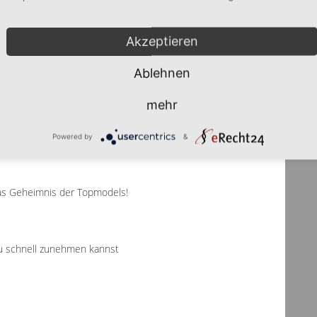
Akzeptieren
Ablehnen
ressieren:
mehr
 die du nicht ignorieren solltest
Powered by
&
Das Geheimnis der Topmodels!
u schnell zunehmen kannst