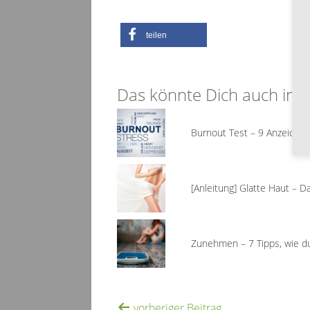
teilen
Das könnte Dich auch inte
Burnout Test – 9 Anzeichen,
[Anleitung] Glatte Haut – 
Zunehmen – 7 Tipps, wie d
vorheriger Beitrag