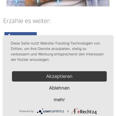
Erzähle es weiter:
teilen
Diese Seite nutzt Website-Tracking-Technologien von
Dritten, um ihre Dienste anzubieten, stetig zu
Das könnte Dich auch interessieren:
verbessern und Werbung entsprechend den Interessen
der Nutzer anzuzeigen.
Manuka Honig – Das natürliche Wunderheilmittel
gegen Erkältung
Akzeptieren
Mach den „5-Punkte-Test“ – Wie sicher bist du
Ablehnen
vor Krebs?
mehr
Die besten 7 Lebensmittel zum schnellen
abnehmen!
Powered by
&